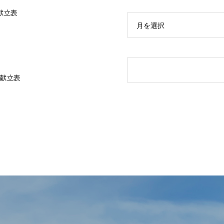
献立表
月を選択
献立表